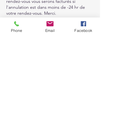
rendez-vous vous serons facturés si
l'annulation est dans moins de -24 hr de
votre rendez-vous. Merci.
Phone
Email
Facebook
Coordonnées
4383935966
soinssantevousbien@gmail.com
6775 Rte Louis-S.-Saint-Laurent, Compton,
QC J0B 1L0, Canada
soinssantevousbien@gmail.com