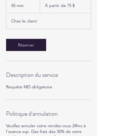
partir
45 min
4
À partir de 75 $
de
75 dollars
5
canadiens
m
Chez le client
i
n
Réserver
Description du service
Requête MD obligatoire
Politique d'annulation
Veuillez annuler votre rendez-vous 24hrs à
l'avance svp. Des frais des 50% de votre