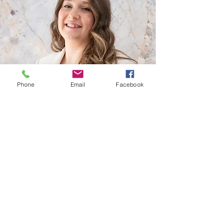
Phone
Email
Facebook
Valeurs
Les valeurs fondamentales qui guident
notre approche sont :
La bienveillance et la compassion
Le respect de la dignité humaine
L’autonomie et la responsabilisation du