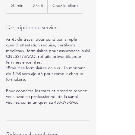
canadiens
30 min
3
375 $
Chez le client
0
m
i
Description du service
n
Arrêt de travail pour condition simple
quand attestation requise, certificats
médicaux, formulaires pour assurances, suivi
CNESST/SAAQ, retraits préventifs pour
femmes enceintes;
*Frais des formulaires en sus. Un montant
de 125$ sera ajouté pour remplir chaque
formulaire.
Pour connaître les tarifs et prendre rendez-
vous avec ce professionnel de la santé,
veuillez communiquer au 438-393-5966.
Politique d'annulation