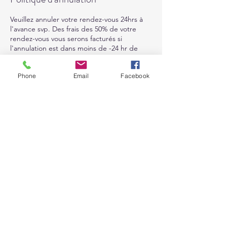
Veuillez annuler votre rendez-vous 24hrs à
l'avance svp. Des frais des 50% de votre
rendez-vous vous serons facturés si
l'annulation est dans moins de -24 hr de
votre rendez-vous. Merci.
Phone
Email
Facebook
Coordonnées
4383935966
soinssantevousbien@gmail.com
6775 Rte Louis-S.-Saint-Laurent, Compton,
QC J0B 1L0, Canada
soinssantevousbien@gmail.com